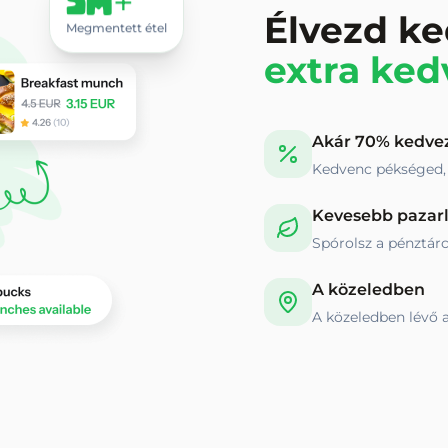
5M+
Élvezd k
Megmentett étel
extra ke
Akár 70% kedv
Kedvenc pékséged, 
Kevesebb pazar
Spórolsz a pénztárc
A közeledben
A közeledben lévő a