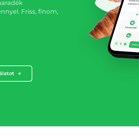
maradék
nyel. Friss, finom,
álatot