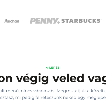
4 LÉPÉS
on végig veled v
lt menü, nincs várakozás. Megmutatjuk a közeli a
asztasz, mi pedig félreteszünk neked egy meglepet