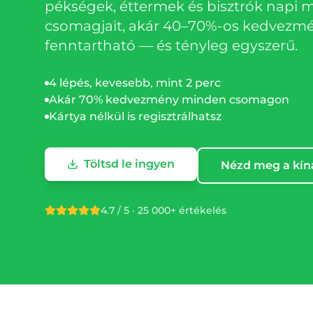
pékségek, éttermek és bisztrók napi 
csomagjait, akár 40–70%-os kedvezmén
fenntartható — és tényleg egyszerű.
4 lépés, kevesebb, mint 2 perc
Akár 70% kedvezmény minden csomagon
Kártya nélkül is regisztrálhatsz
Töltsd le ingyen
Nézd meg a kín
4.7 / 5 · 25 000+ értékelés