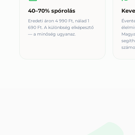
40–70% spórolás
Keve
Eredeti áron 4 990 Ft, nálad 1
Évente
690 Ft. A különbség elképesztő
élelmi
— a minőség ugyanaz.
Magyar
segíth
számo