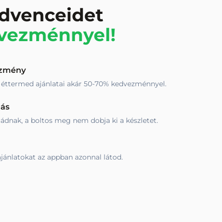
edvenceidet
dvezménnyel!
ezmény
éttermed ajánlatai akár 50-70% kedvezménnyel.
lás
ádnak, a boltos meg nem dobja ki a készletet.
jánlatokat az appban azonnal látod.