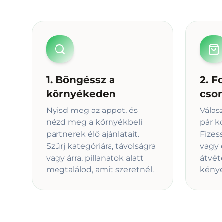
1. Böngéssz a
2. F
környékeden
cso
Nyisd meg az appot, és
Válas
nézd meg a környékbeli
pár k
partnerek élő ajánlatait.
Fizes
Szűrj kategóriára, távolságra
vagy 
vagy árra, pillanatok alatt
átvét
megtalálod, amit szeretnél.
kény