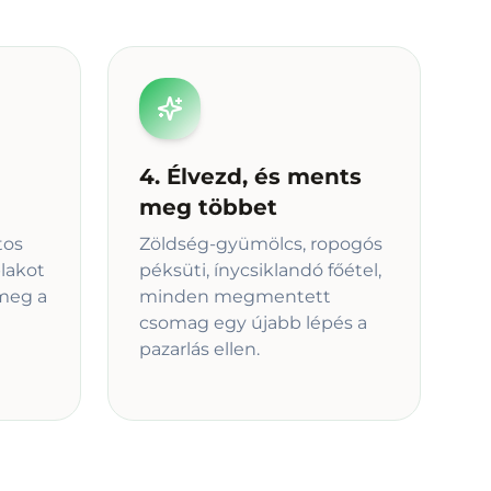
4. Élvezd, és ments
meg többet
tos
Zöldség-gyümölcs, ropogós
blakot
péksüti, ínycsiklandó főétel,
meg a
minden megmentett
csomag egy újabb lépés a
pazarlás ellen.