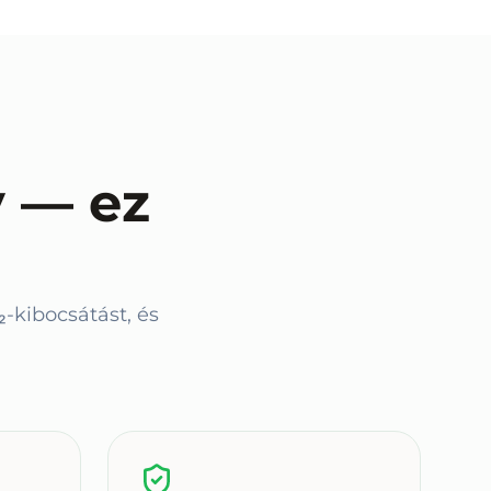
 — ez
kibocsátást, és