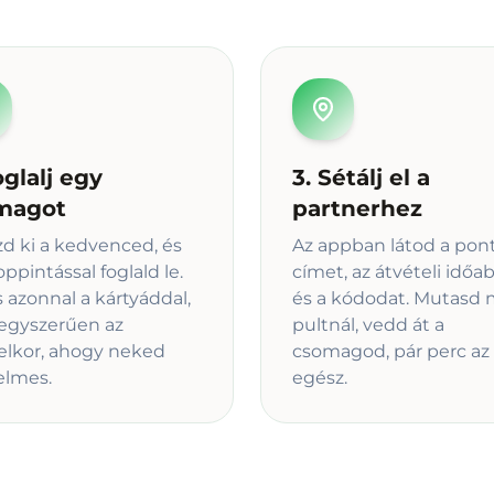
oglalj egy
3. Sétálj el a
magot
partnerhez
zd ki a kedvenced, és
Az appban látod a pon
oppintással foglald le.
címet, az átvételi időa
s azonnal a kártyáddal,
és a kódodat. Mutasd 
egyszerűen az
pultnál, vedd át a
elkor, ahogy neked
csomagod, pár perc az
elmes.
egész.