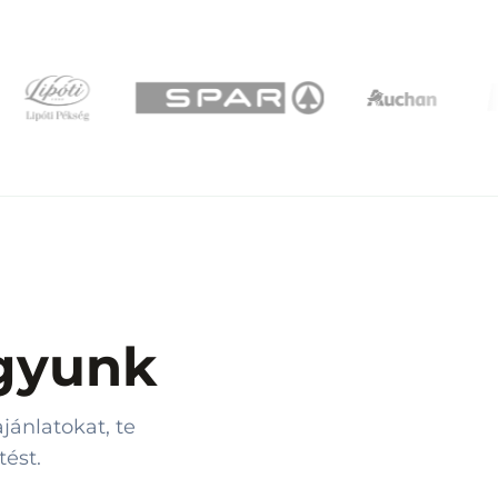
agyunk
jánlatokat, te
ést.