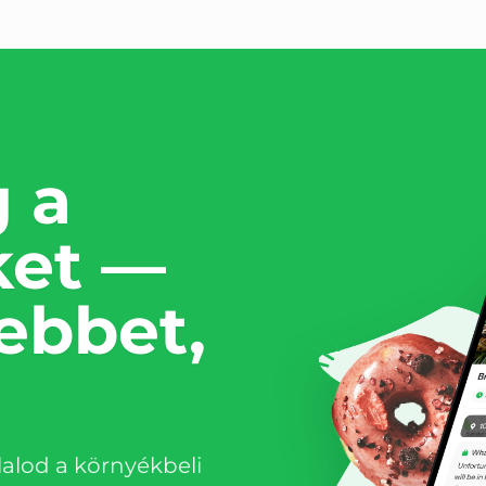
 a
ket —
ebbet,
alod a környékbeli