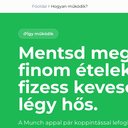
Főoldal
Hogyan működik?
Így működik
Mentsd meg
finom étele
fizess keves
légy hős.
A Munch appal pár koppintással lefogl