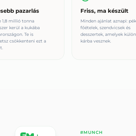
sebb pazarlás
Friss, ma készült
 1,8 millió tonna
Minden ajánlat aznapi: pék
szer kerül a kukába
főételek, szendvicsek és
országon. Te is
desszertek, amelyek külö
etsz csökkenteni ezt a
kárba vesznek.
t.
#MUNCH