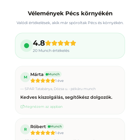
Vélemények Pécs környékén
Valódi értékelések, akik már spóroltak Pécs és környékén.
4.8
20
Munch értékelés
Márta
Munch
M
1 éve
—
SPAR Tatabánya, Dózsa u. • pékáru munch
Kedves kiszolgálás, segítőkész dolgozók.
Megnézem az appban
Róbert
Munch
R
1 éve