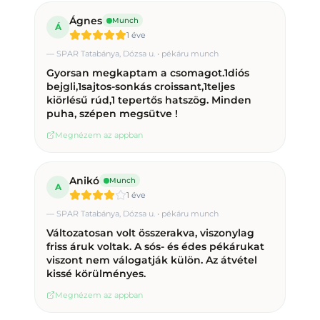
Ágnes
Munch
Á
1 éve
—
SPAR Tatabánya, Dózsa u. • pékáru munch
Gyorsan megkaptam a csomagot.1diós
bejgli,1sajtos-sonkás croissant,1teljes
kiörlésű rúd,1 tepertős hatszög. Minden
puha, szépen megsütve !
Megnézem az appban
Anikó
Munch
A
1 éve
—
SPAR Tatabánya, Dózsa u. • pékáru munch
Változatosan volt összerakva, viszonylag
friss áruk voltak. A sós- és édes pékárukat
viszont nem válogatják külön. Az átvétel
kissé körülményes.
Megnézem az appban