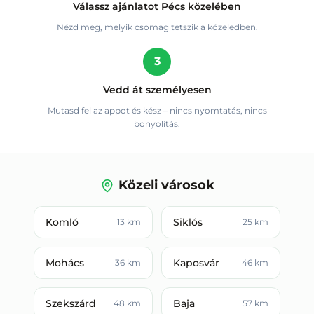
Válassz ajánlatot Pécs közelében
Nézd meg, melyik csomag tetszik a közeledben.
3
Vedd át személyesen
Mutasd fel az appot és kész – nincs nyomtatás, nincs
bonyolítás.
Közeli városok
Komló
Siklós
13
km
25
km
Mohács
Kaposvár
36
km
46
km
Szekszárd
Baja
48
km
57
km