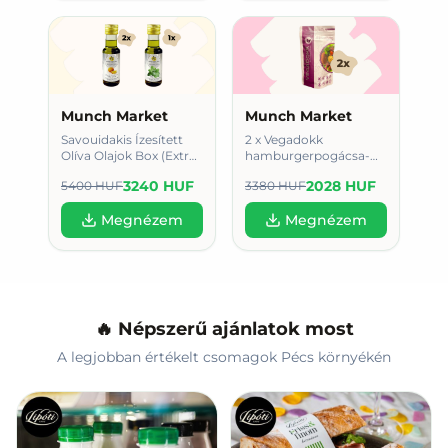
Munch Market
Munch Market
Savouidakis Ízesített
2 x Vegadokk
Olíva Olajok Box (Extra
hamburgerpogácsa-
szűz)
fasírt alappor (Céklás-
3240 HUF
2028 HUF
5400 HUF
3380 HUF
paradicsomos) 250g
Megnézem
Megnézem
🔥 Népszerű ajánlatok most
A legjobban értékelt csomagok Pécs környékén