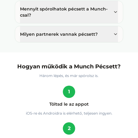
Mennyit spórolhatok pécsett a Munch-
csal?
Milyen partnerek vannak pécsett?
Hogyan működik a Munch
Pécsett
?
Három lépés, és már spórolsz is.
1
Töltsd le az appot
iOS-re és Androidra is elérhető, teljesen ingyen.
2