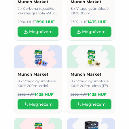
Munch Market
Munch Market
2 x Cerbona tejcsokis-
8 x Vitago gyümölcslé
kekszes granola 450 g
100% 200ml
(945 Ft/db)
multivitamin (179
1890 HUF
1435 HUF
2980 HUF
2392 HUF
HUF/db)
Megnézem
Megnézem
Munch Market
Munch Market
8 x Vitago gyümölcslé
8 x Vitago gyümölcslé
100% 200ml erdei
100% 200ml alma (179
gyümölcs (179 HUF/db)
HUF/db)
1435 HUF
1435 HUF
2392 HUF
2392 HUF
Megnézem
Megnézem