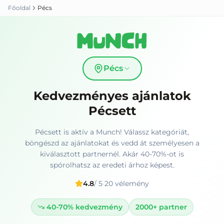
Főoldal
Pécs
Pécs
Kedvezményes ajánlatok
Pécsett
Pécsett is aktív a Munch! Válassz kategóriát,
böngészd az ajánlatokat és vedd át személyesen a
kiválasztott partnernél. Akár 40-70%-ot is
spórolhatsz az eredeti árhoz képest.
4.8
/ 5
·
20
vélemény
40-70%
kedvezmény
2000+
partner