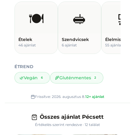
🍽️
🥪
🛒
Ételek
Szendvicsek
Élelmiszer
46
ajánlat
6
ajánlat
55
ajánlat
ÉTREND
🌿
Vegán
🌾
Gluténmentes
6
2
Frissítve:
2026. augusztus 8.
12
+
ajánlat
Összes ajánlat Pécsett
Értékelés szerint rendezve
·
12
találat