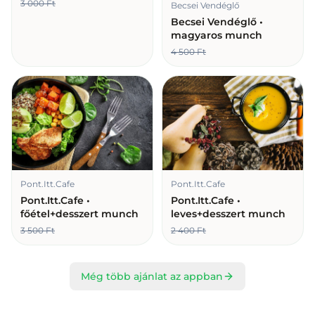
3 000 Ft
Becsei Vendéglő
Becsei Vendéglő •
magyaros munch
4 500 Ft
Pont.Itt.Cafe
Pont.Itt.Cafe
Pont.Itt.Cafe •
Pont.Itt.Cafe •
főétel+desszert munch
leves+desszert munch
3 500 Ft
2 400 Ft
Még több ajánlat az appban