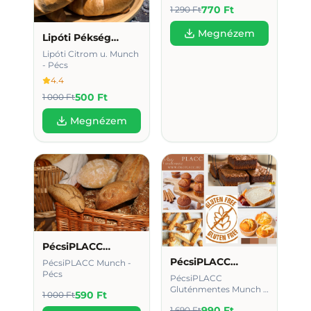
770 Ft
1 290 Ft
Megnézem
Lipóti Pékség
Citrom utca
Lipóti Citrom u. Munch
- Pécs
4.4
500 Ft
1 000 Ft
Megnézem
PécsiPLACC
Iparosház
PécsiPLACC
PécsiPLACC Munch -
Csemege
Pécs
Iparosház
PécsiPLACC
Csemege
Gluténmentes Munch -
590 Ft
1 000 Ft
Pécs
990 Ft
1 690 Ft