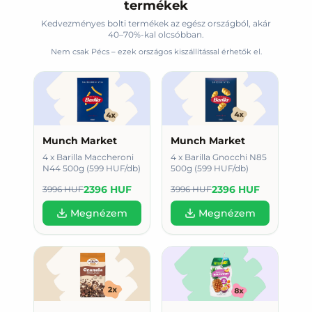
termékek
Kedvezményes bolti termékek az egész országból, akár
40–70%-kal olcsóbban.
Nem csak Pécs – ezek országos kiszállítással érhetők el.
Munch Market
Munch Market
4 x Barilla Maccheroni
4 x Barilla Gnocchi N85
N44 500g (599 HUF/db)
500g (599 HUF/db)
2396 HUF
2396 HUF
3996 HUF
3996 HUF
Megnézem
Megnézem