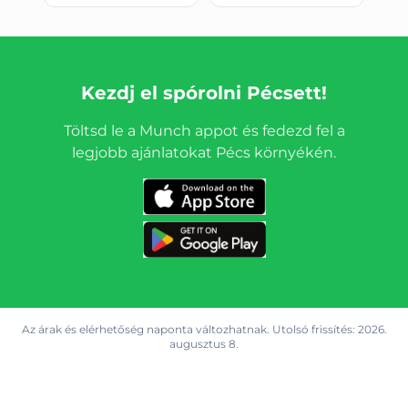
Kezdj el spórolni
Pécsett
!
Töltsd le a Munch appot és fedezd fel a
legjobb ajánlatokat Pécs környékén.
Az árak és elérhetőség naponta változhatnak. Utolsó frissítés:
2026.
augusztus 8.