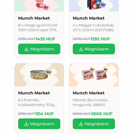
Munch Market
Munch Market
8 x Vitago gyümölcslé
4 x Meggle Cukrászhab
100% 200ml eper (179
25°% 200ml (323 Ft/db)
HUF/db)
1435 HUF
1292 HUF
2392 HUF
2076 HUF
Megnézem
Megnézem
Munch Market
Munch Market
6 x Premiko
Manner Box (csokis-
húskészítmény 100g
mogyorós, 6db/íz)
15% csirkemáj
1314 HUF
3600 HUF
2190 HUF
6000 HUF
tartalommal (219 Ft/db)
Megnézem
Megnézem