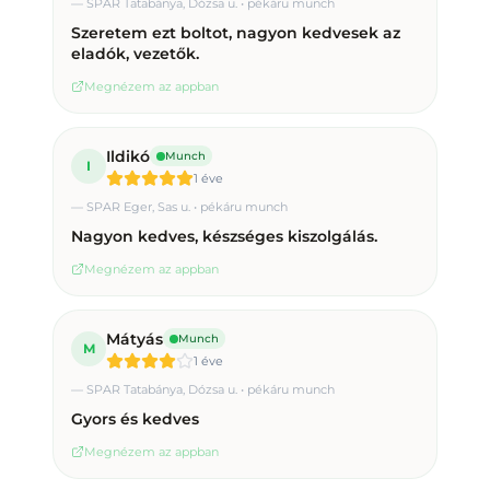
—
SPAR Tatabánya, Dózsa u. • pékáru munch
Szeretem ezt boltot, nagyon kedvesek az
eladók, vezetők.
Megnézem az appban
Ildikó
Munch
I
1 éve
—
SPAR Eger, Sas u. • pékáru munch
Nagyon kedves, készséges kiszolgálás.
Megnézem az appban
Mátyás
Munch
M
1 éve
—
SPAR Tatabánya, Dózsa u. • pékáru munch
Gyors és kedves
Megnézem az appban