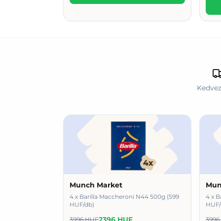
Kedvez
Munch Market
Mun
4 x Barilla Maccheroni N44 500g (599
4 x B
HUF/db)
HUF/
2396 HUF
3996 HUF
3996