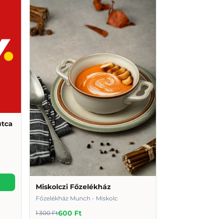
utca
Miskolczi Főzelékház
Főzelékház Munch - Miskolc
600 Ft
1 300 Ft