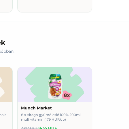
ek
sóbban.
Munch Market
nola
8 x Vitago gyümölcslé 100% 200ml
multivitamin (179 HUF/db)
1435 HUF
2392 HUF