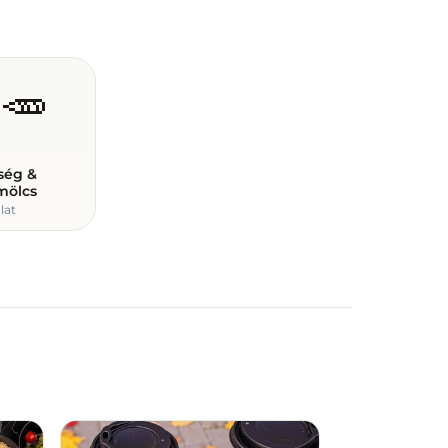
🥕
ség &
mölcs
lat