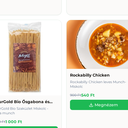
Rockabilly Chicken
Rockabilly Chicken leves Munch-
Miskolc
540 Ft
900 Ft
urGold Bio Ősgabona és
Megnézem
tmód Szaküzlet
Gold Bio Szaküzlet Miskolc •
ta munch
1 000 Ft
0 Ft