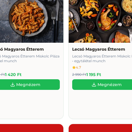
só Magyaros Étterem
Lecsó Magyaros Étterem
ó Magyaros Étterem Miskolc Pláza
Lecsó Magyaros Étterem Miskolc 
étel munch
• egytálétel munch
4.7
1 420 Ft
1 195 Ft
 Ft
2 990 Ft
Megnézem
Megnézem