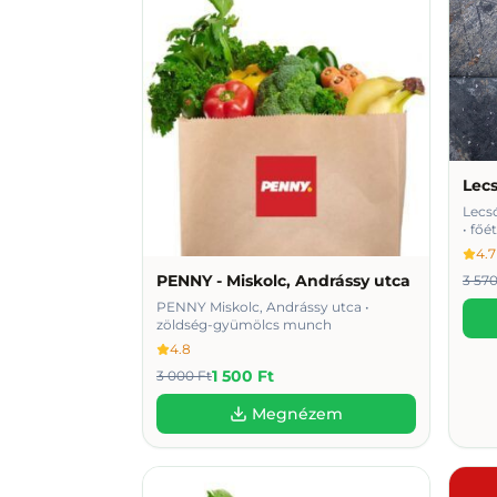
Lec
Lecs
• fő
4.7
PENNY - Miskolc, Andrássy utca
3 570
PENNY Miskolc, Andrássy utca •
zöldség-gyümölcs munch
4.8
1 500 Ft
3 000 Ft
Megnézem