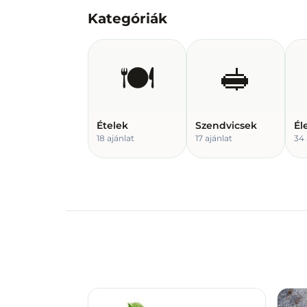
Kategóriák
🍽️
🥪
Ételek
Szendvicsek
Él
18
ajánlat
17
ajánlat
34