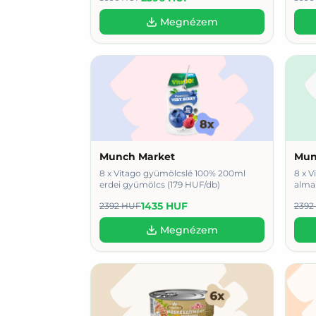
Megnézem
Munch Market
Mun
8 x Vitago gyümölcslé 100% 200ml
8 x 
erdei gyümölcs (179 HUF/db)
alma
1435 HUF
2392 HUF
2392
Megnézem