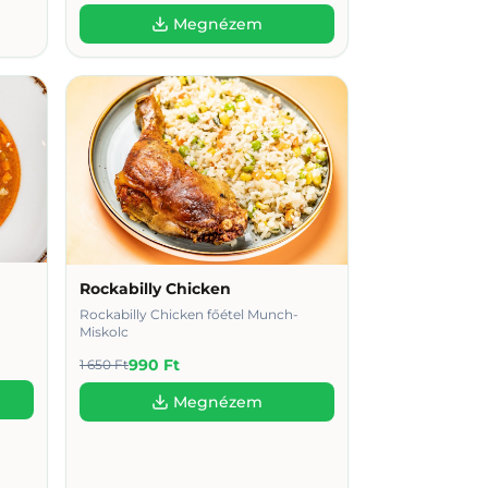
Megnézem
Rockabilly Chicken
Rockabilly Chicken főétel Munch-
Miskolc
990 Ft
1 650 Ft
Megnézem