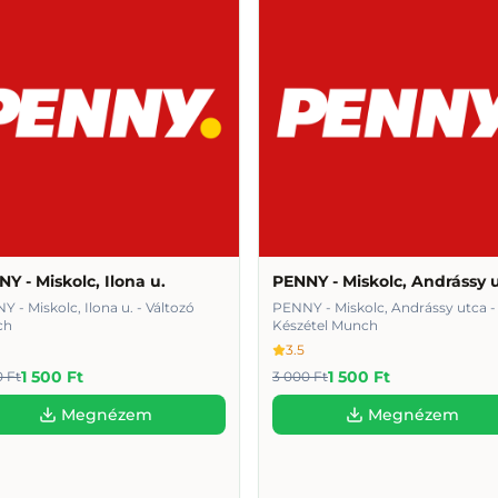
Y - Miskolc, Ilona u.
PENNY - Miskolc, Andrássy 
 - Miskolc, Ilona u. - Változó
PENNY - Miskolc, Andrássy utca -
ch
Készétel Munch
3.5
1 500 Ft
1 500 Ft
0 Ft
3 000 Ft
Megnézem
Megnézem