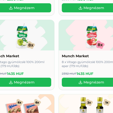
Megnézem
Megnézem
ch Market
Munch Market
Vitago gyümölcslé 100% 200ml
8 x Vitago gyümölcslé 100% 200m
 (179 HUF/db)
eper (179 HUF/db)
1435 HUF
1435 HUF
 HUF
2392 HUF
Megnézem
Megnézem