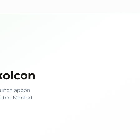
kolcon
 Munch appon
aiból. Mentsd