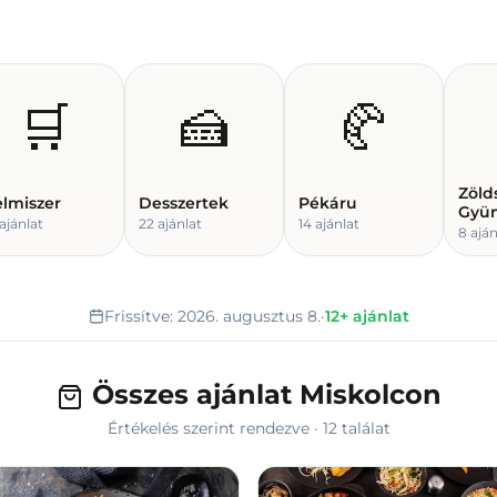
🛒
🍰
🥐
Zöld
elmiszer
Desszertek
Pékáru
Gyü
ajánlat
22
ajánlat
14
ajánlat
8
aján
Frissítve:
2026. augusztus 8.
·
12
+
ajánlat
Összes ajánlat Miskolcon
Értékelés szerint rendezve
·
12
találat