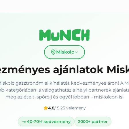
Miskolc
zményes ajánlatok
Mis
Miskolc gasztronómiai kínálatát kedvezményes áron! A
bb kategóriában is válogathatsz a helyi partnerek ajánlat
meg az ételt, spórolj és egyél jobban – miskolcon is!
4.8
/ 5
·
25
vélemény
40-70%
kedvezmény
2000+
partner