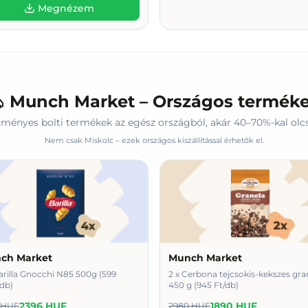
Megnézem
Munch Market – Országos termék
ményes bolti termékek az egész országból, akár 40–70%-kal olc
Nem csak Miskolc – ezek országos kiszállítással érhetők el.
ch Market
Munch Market
arilla Gnocchi N85 500g (599
2 x Cerbona tejcsokis-kekszes gra
db)
450 g (945 Ft/db)
2396 HUF
1890 HUF
 HUF
2980 HUF