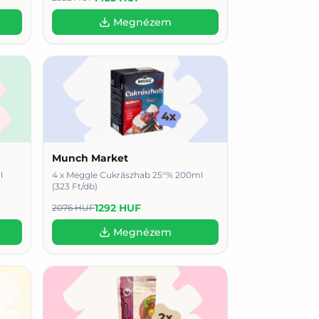
Megnézem
Munch Market
l
4 x Meggle Cukrászhab 25°% 200ml
(323 Ft/db)
1292 HUF
2076 HUF
Megnézem