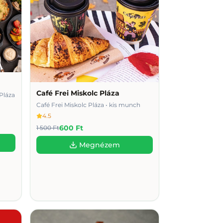
Café Frei Miskolc Pláza
Pláza
Café Frei Miskolc Pláza • kis munch
4.5
600 Ft
1 500 Ft
Megnézem