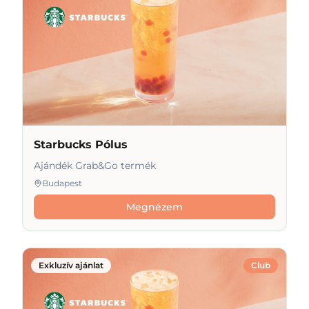
Starbucks Pólus
Ajándék Grab&Go termék
Budapest
Megnézem
Exkluzív ajánlat
Club