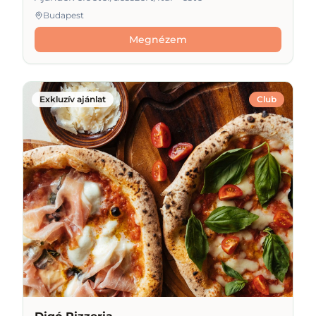
Budapest
Megnézem
Exkluzív ajánlat
Club