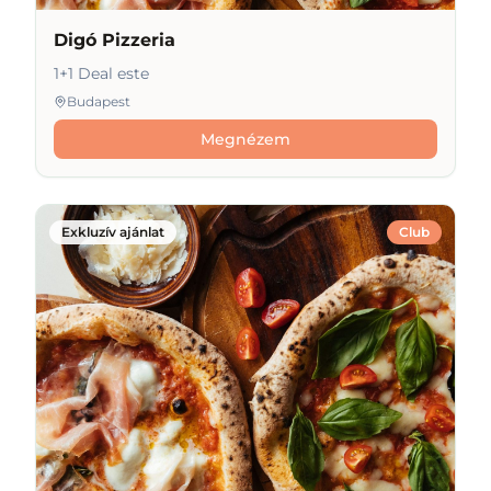
Digó Pizzeria
1+1 Deal este
Budapest
Megnézem
Exkluzív ajánlat
Club