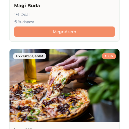
Magi Buda
1+1 Deal
Budapest
Megnézem
Exkluzív ajánlat
Club