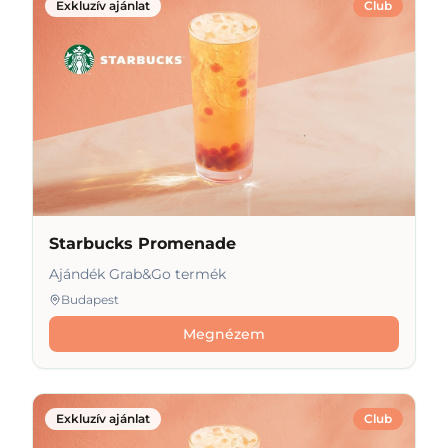
Exkluzív ajánlat
Club
Starbucks Promenade
Ajándék Grab&Go termék
Budapest
Megnézem
Exkluzív ajánlat
Club