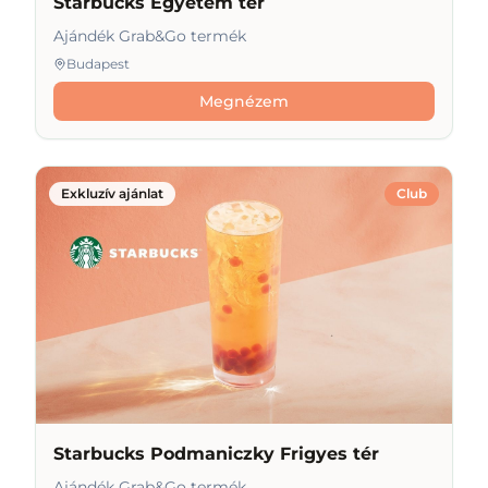
Starbucks Egyetem tér
Ajándék Grab&Go termék
Budapest
Megnézem
Exkluzív ajánlat
Club
Starbucks Podmaniczky Frigyes tér
Ajándék Grab&Go termék