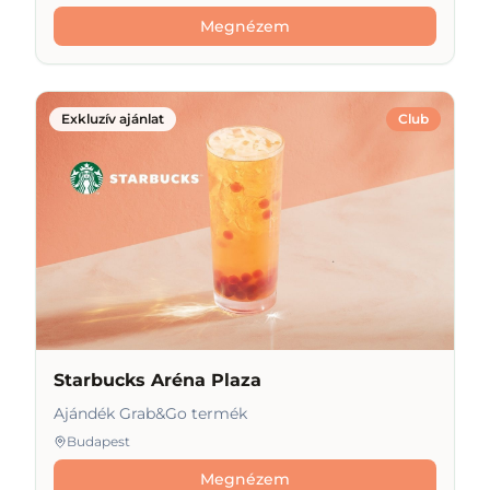
Megnézem
Exkluzív ajánlat
Club
Starbucks Aréna Plaza
Ajándék Grab&Go termék
Budapest
Megnézem