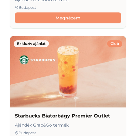
Budapest
Megnézem
Exkluzív ajánlat
Club
Starbucks Biatorbágy Premier Outlet
Ajándék Grab&Go termék
Budapest