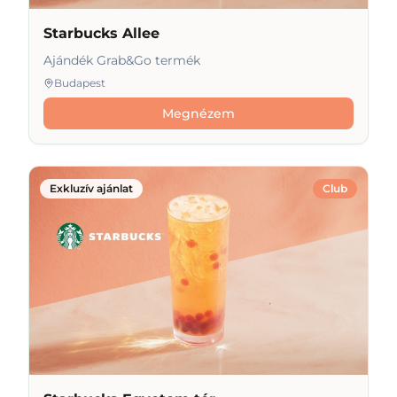
Starbucks Allee
Ajándék Grab&Go termék
Budapest
Megnézem
Exkluzív ajánlat
Club