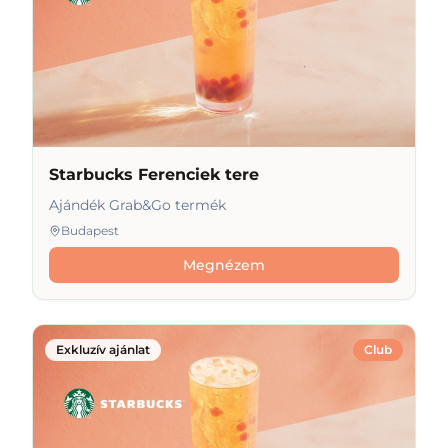
Starbucks Ferenciek tere
Ajándék Grab&Go termék
Budapest
Megnézem
Exkluzív ajánlat
Club