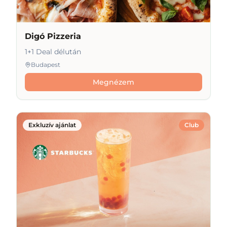
Digó Pizzeria
1+1 Deal délután
Budapest
Megnézem
Exkluzív ajánlat
Club