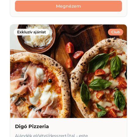
Megnézem
Exkluzív ajánlat
Club
Digó Pizzeria
Ajándék előétel/desszert/ital - este