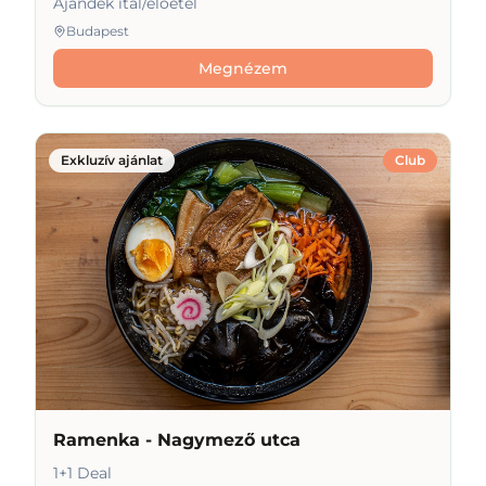
Ajándék ital/előétel
Budapest
Megnézem
Exkluzív ajánlat
Club
Ramenka - Nagymező utca
1+1 Deal