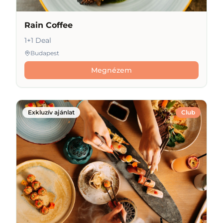
Rain Coffee
1+1 Deal
Budapest
Megnézem
Exkluzív ajánlat
Club