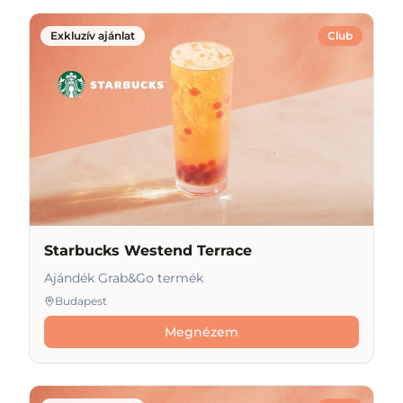
Exkluzív ajánlat
Club
Starbucks Westend Terrace
Ajándék Grab&Go termék
Budapest
Megnézem