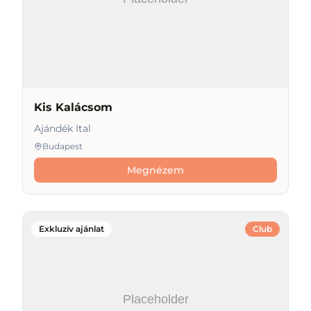
Kis Kalácsom
Ajándék Ital
Budapest
Megnézem
Exkluzív ajánlat
Club