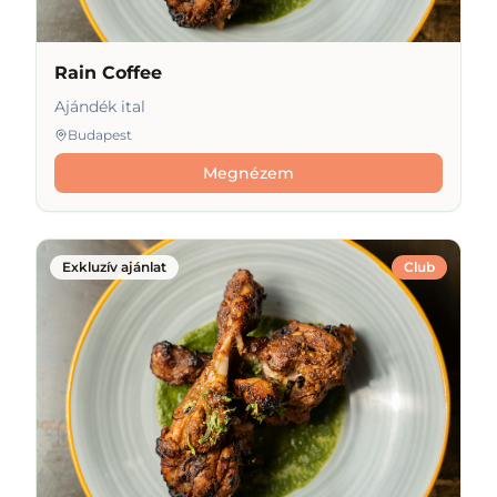
Rain Coffee
Ajándék ital
Budapest
Megnézem
Exkluzív ajánlat
Club