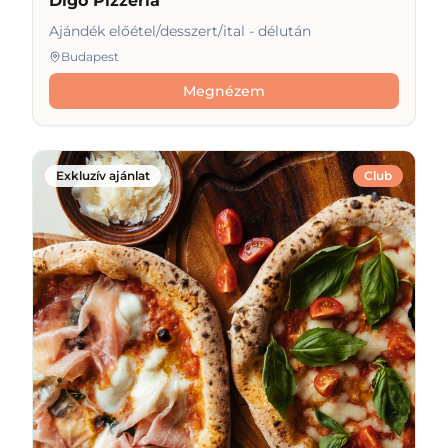
Digó Pizzeria
Ajándék előétel/desszert/ital - délután
Budapest
Megnézem
Exkluzív ajánlat
Club