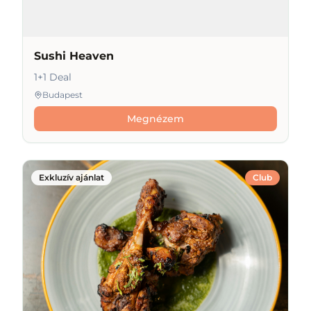
Sushi Heaven
1+1 Deal
Budapest
Megnézem
Exkluzív ajánlat
Club