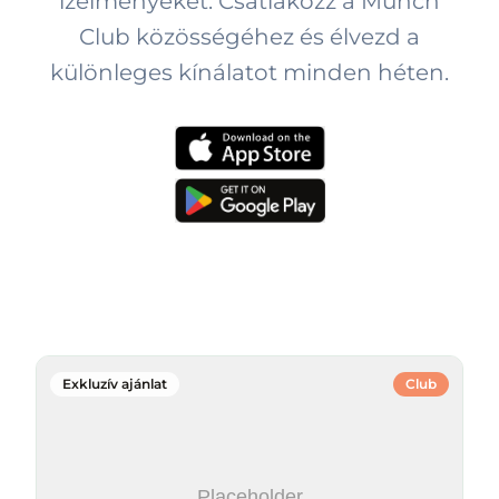
ízélményeket. Csatlakozz a Munch
Club közösségéhez és élvezd a
különleges kínálatot minden héten.
Aktuális éttermi ajánlatok
Exkluzív ajánlat
Club