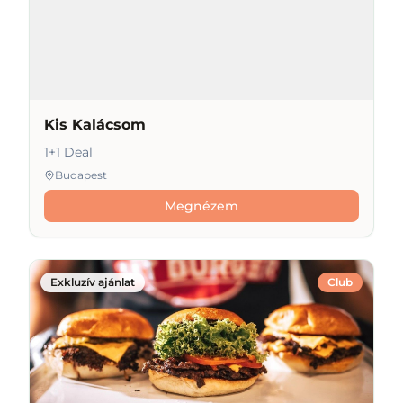
Kis Kalácsom
1+1 Deal
Budapest
Megnézem
Exkluzív ajánlat
Club