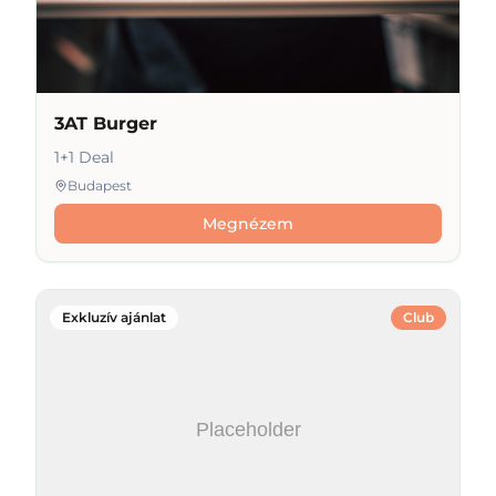
3AT Burger
1+1 Deal
Budapest
Megnézem
Exkluzív ajánlat
Club