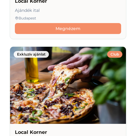
Local Korner
Ajándék ital
Budapest
Megnézem
Exkluzív ajánlat
Club
Local Korner