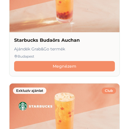
Starbucks Budaörs Auchan
Ajándék Grab&Go termék
Budapest
Megnézem
Exkluzív ajánlat
Club