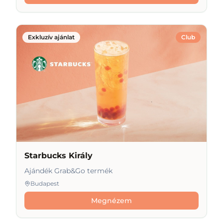
Exkluzív ajánlat
Club
Starbucks Király
Ajándék Grab&Go termék
Budapest
Megnézem