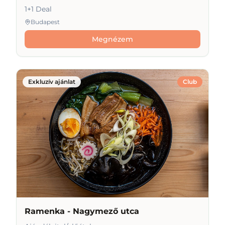
1+1 Deal
Budapest
Megnézem
Exkluzív ajánlat
Club
Ramenka - Nagymező utca