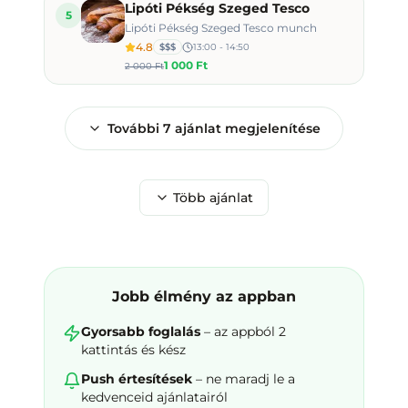
Lipóti Pékség Szeged Tesco
5
Lipóti Pékség Szeged Tesco munch
4.8
$$$
13:00 - 14:50
1 000 Ft
2 000 Ft
További
7
ajánlat megjelenítése
Több ajánlat
Jobb élmény az appban
Gyorsabb foglalás
– az appból 2
kattintás és kész
Push értesítések
– ne maradj le a
kedvenceid ajánlatairól