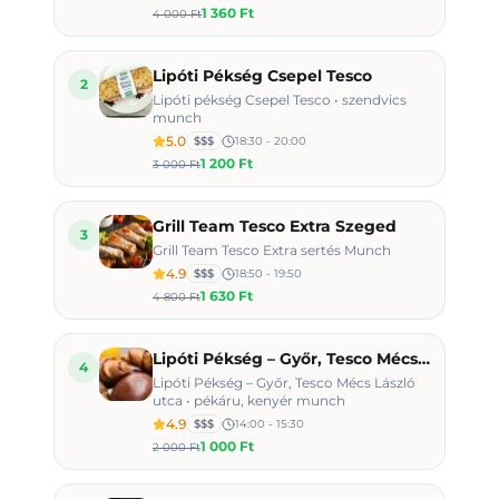
1 360 Ft
4 000 Ft
Lipóti Pékség Csepel Tesco
2
Lipóti pékség Csepel Tesco • szendvics
munch
5.0
$$$
18:30 - 20:00
1 200 Ft
3 000 Ft
Grill Team Tesco Extra Szeged
3
Grill Team Tesco Extra sertés Munch
4.9
$$$
18:50 - 19:50
1 630 Ft
4 800 Ft
Lipóti Pékség – Győr, Tesco Mécs László utca
4
Lipóti Pékség – Győr, Tesco Mécs László
utca • pékáru, kenyér munch
4.9
$$$
14:00 - 15:30
1 000 Ft
2 000 Ft