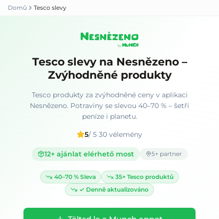
Domů
Tesco slevy
Tesco slevy na Nesnězeno –
Zvýhodněné produkty
Tesco produkty za zvýhodněné ceny v aplikaci
Nesnězeno. Potraviny se slevou 40–70 % – šetři
peníze i planetu.
5
/ 5
·
30
vélemény
12
+ ajánlat elérhető most
5
+ partner
40–70 %
Sleva
35+
Tesco produktů
✓
Denně aktualizováno