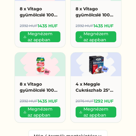
8 x Vitago
8 x Vitago
gyümölcslé 100%
gyümölcslé 100%
200ml erdei
200ml alma (179
1435 HUF
1435 HUF
2392 HUF
2392 HUF
gyümölcs (179
HUF/db)
HUF/db)
Megnézem
Megnézem
az appban
az appban
8 x Vitago
4 x Meggle
gyümölcslé 100%
Cukrászhab 25°%
200ml eper (179
200ml (323 Ft/db)
1435 HUF
1292 HUF
2392 HUF
2076 HUF
HUF/db)
Megnézem
Megnézem
az appban
az appban
Még
4
termék megtekintése