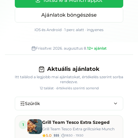
Töltsd le a Munch appot
Ajánlatok böngészése
iOS és Android · 1 perc alatt · ingyenes
Frissítve:
2026. augusztus 8.
12+
ajánlat
Aktuális ajánlatok
Itt találod a legjobb mai ajánlatokat
, értékelés szerint sorba
rendezve.
12
találat · értékelés szerinti sorrend
Szűrők
Grill Team Tesco Extra Szeged
1
Grill Team Tesco Extra grillcsirke Munch
5.0
$$$
18:50 - 19:50