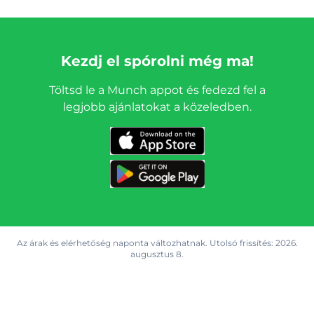
Kezdj el spórolni még ma!
Töltsd le a Munch appot és fedezd fel a
legjobb ajánlatokat a közeledben.
Az árak és elérhetőség naponta változhatnak. Utolsó frissítés:
2026.
augusztus 8.