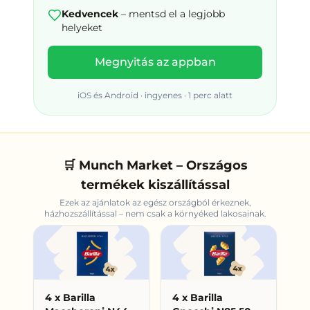
Kedvencek
– mentsd el a legjobb
helyeket
Megnyitás az appban
iOS és Android · ingyenes · 1 perc alatt
🛒 Munch Market – Országos
termékek kiszállítással
Ezek az ajánlatok az egész országból érkeznek,
házhozszállítással – nem csak
a környéked
lakosainak.
4 x Barilla
4 x Barilla