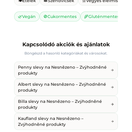
🍽️
Ételek
🥪
Szendvicsek
🛒
Vegyes élelmiszer
🌿
Vegán
🚫
Cukormentes
🌾
Gluténmentes
🥛
Kapcsolódó akciók és ajánlatok
Böngészd a hasonló kategóriákat és városokat.
Penny slevy na Nesnězeno – Zvýhodněné
produkty
Albert slevy na Nesnězeno – Zvýhodněné
produkty
Billa slevy na Nesnězeno – Zvýhodněné
produkty
Kaufland slevy na Nesnězeno –
Zvýhodněné produkty