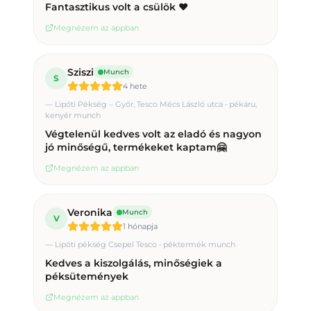
Fantasztikus volt a csülök ❤️
Megnézem az appban
Sziszi
Munch
S
4 hete
—
Lipóti Pékség – Győr, Tesco Mécs László utca • pékáru,
kenyér munch
Végtelenül kedves volt az eladó és nagyon
jó minőségű, termékeket kaptam🤗
Megnézem az appban
Veronika
Munch
V
1 hónapja
—
Lipóti pékség Csepel Tesco • péktermék munch
Kedves a kiszolgálás, minőségiek a
péksütemények
Megnézem az appban