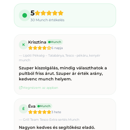
5
30
Munch értékelés
Krisztina
Munch
K
6 napja
—
Lipóti Pékség – Tatabánya, Tesco • pékáru, kenyér
munch
Szuper kiszolgálás, mindig választhatok a
pultból friss árut. Szuper ár érték arány,
kedvenc munch helyem.
Megnézem az appban
Éva
Munch
É
3 hete
—
Grill Team Tesco Extra sertés Munch
Nagyon kedves és segítőkész eladó.