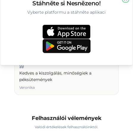
Stáhněte si Nesnězeno!
Clo
Vyberte platformu a stáhněte aplikaci
Végtelenül kedves volt az eladó és nagyon jó
minőségű, termékeket kaptam🤗
Sziszi
Kedves a kiszolgálás, minőségiek a
péksütemények
Veronika
Felhasználói vélemények
Valódi értékelések felhasználóinktól.