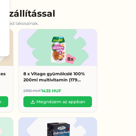
szállítással
rnyéked
lakosainak.
zes
8 x Vitago gyümölcslé 100%
200ml multivitamin (179
HUF/db)
1435 HUF
2392 HUF
n
Megnézem az appban