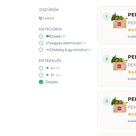
SZŰRŐK
PEN
1
12
találat
PEN
KATEGÓRIA
4.
🍽️
Ételek
(
12
)
3 000
🛒
Vegyes élelmiszer
(
12
)
🥕
Zöldség & gyümölcs
(
12
)
PEN
2
ÉRTÉKELÉS
PEN
★ 4+
(
11
)
4.
★ 3+
(
11
)
3 000
Összes
PE
3
PEN
4.
3 000