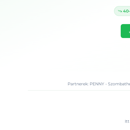
40
Partnerek:
PENNY - Szombathely
It