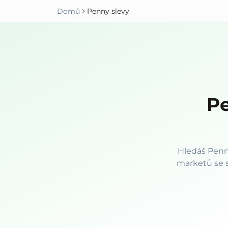
Domů
Penny slevy
Pe
Hledáš Penn
marketů se sl