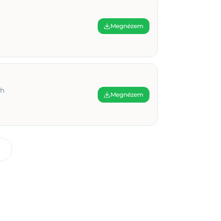
Megnézem
ch
Megnézem