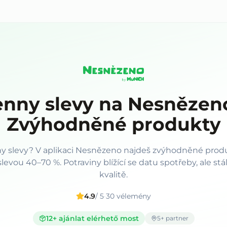
nny slevy na Nesnězen
Zvýhodněné produkty
y slevy? V aplikaci Nesnězeno najdeš zvýhodněné prod
evou 40–70 %. Potraviny blížící se datu spotřeby, ale stá
kvalitě.
4.9
/ 5
·
30
vélemény
12
+ ajánlat elérhető most
5
+ partner