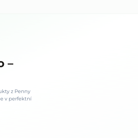
o –
ukty z Penny
le v perfektní