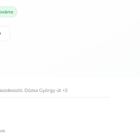
zováno
e
dúszoboszló, Dózsa György út
+2
ve.