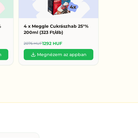
%
4 x Meggle Cukrászhab 25°%
200ml (323 Ft/db)
1292 HUF
2076 HUF
n
Megnézem az appban