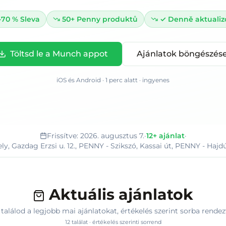
–70 %
Sleva
50+
Penny produktů
✓
Denně aktuali
Töltsd le a Munch appot
Ajánlatok böngészés
iOS és Android · 1 perc alatt · ingyenes
Frissítve:
2026. augusztus 7.
·
12+
ajánlat
·
, Gazdag Erzsi u. 12., PENNY - Szikszó, Kassai út, PENNY - Haj
Aktuális ajánlatok
t találod a legjobb mai ajánlatokat
, értékelés szerint sorba rendez
12
találat · értékelés szerinti sorrend