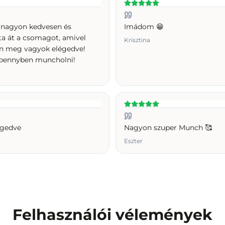
nagyon kedvesen és
Imádom 😁
a át a csomagot, amivel
Krisztina
en meg vagyok elégedve!
pennyben muncholni!
égedve
Nagyon szuper Munch 🥰
Eszter
Felhasználói vélemények