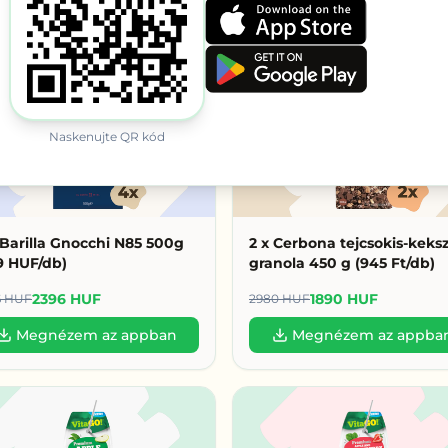
rket – Országos termékek ki
 az egész országból érkeznek, házhozszállítással – nem csak
a kö
Naskenujte QR kód
 Barilla Gnocchi N85 500g
2 x Cerbona tejcsokis-keks
9 HUF/db)
granola 450 g (945 Ft/db)
2396 HUF
1890 HUF
6 HUF
2980 HUF
Megnézem az appban
Megnézem az appba