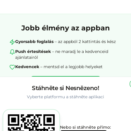
Jobb élmény az appban
Gyorsabb foglalás
– az appból 2 kattintás és kész
Push értesítések
– ne maradj le a kedvenceid
ajánlatairól
Kedvencek
– mentsd el a legjobb helyeket
Megnyitás az appban
Stáhněte si Nesnězeno!
Vyberte platformu a stáhněte aplikaci
iOS és Android · ingyenes · 1 perc alatt
Nebo si stáhněte přímo: