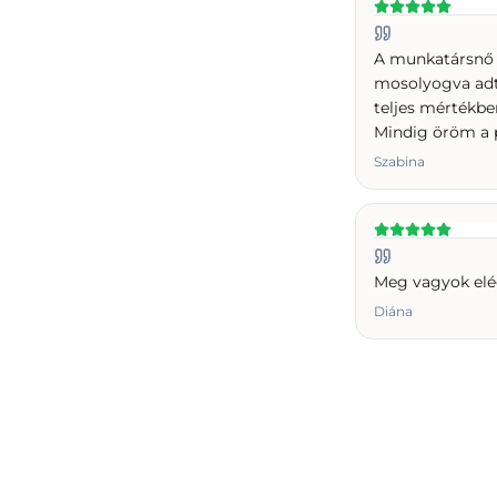
A munkatársnő 
mosolyogva adt
teljes mértékb
Mindig öröm a 
Szabina
Meg vagyok el
Diána