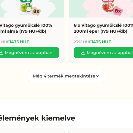
 Vitago gyümölcslé 100%
8 x Vitago gyümölcslé 100
ml alma (179 HUF/db)
200ml eper (179 HUF/db)
1435 HUF
1435 HUF
2 HUF
2392 HUF
Megnézem az appban
Megnézem az appba
Még
4
termék megtekintése
vélemények kiemelve