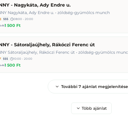
NNY - Nagykáta, Ady Endre u.
NY Nagykáta, Ady Endre u. • zöldség-gyümölcs munch
8
$$$
08:00 - 20:00
1 500 Ft
 Ft
NY - Sátoraljaújhely, Rákóczi Ferenc út
NY Sátoraljaújhely, Rákóczi Ferenc út • zöldség-gyümölcs mun
7
$$$
10:00 - 20:00
1 500 Ft
 Ft
További
7
ajánlat megjelenítése
Több ajánlat