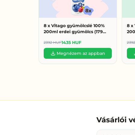
8 x Vitago gyümölcslé 100%
8 x
200ml erdei gyümölcs (179
200
HUF/db)
1435 HUF
2392 HUF
239
Megnézem az appban
Vásárlói 