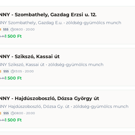
NY - Szombathely, Gazdag Erzsi u. 12.
NY Szombathely, Gazdag E.u. • zöldség-gyümölcs munch
9
$$$
08:00 - 20:00
1 500 Ft
 Ft
NY - Szikszó, Kassai út
NY Szikszó, Kassai út • zöldség-gyümölcs munch
8
$$$
13:05 - 20:00
1 500 Ft
 Ft
NNY - Hajdúszoboszló, Dózsa György út
NY Hajdúszoboszló, Dózsa Gy. út • zöldség-gyümölcs munch
8
$$$
08:00 - 20:00
1 500 Ft
 Ft