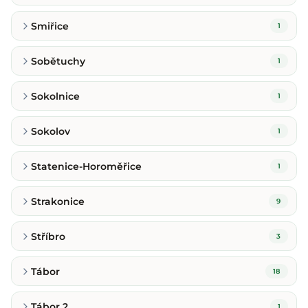
Smiřice
1
Sobětuchy
1
Sokolnice
1
Sokolov
1
Statenice-Horoměřice
1
Strakonice
9
Stříbro
3
Tábor
18
Tábor 2
1