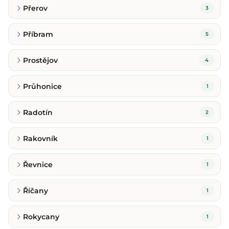
Přerov
3
Příbram
5
Prostějov
4
Průhonice
1
Radotín
2
Rakovník
1
Řevnice
1
Říčany
1
Rokycany
1