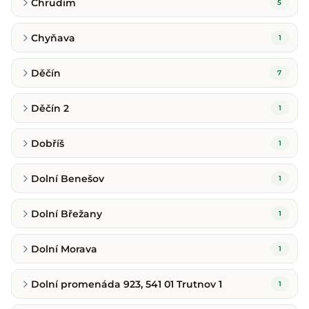
Chrudim
5
Chyňava
1
Děčín
7
Děčín 2
1
Dobříš
1
Dolní Benešov
1
Dolní Břežany
1
Dolní Morava
1
Dolní promenáda 923, 541 01 Trutnov 1
1