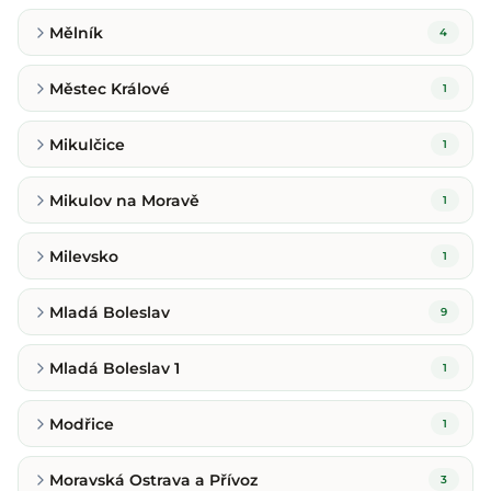
Mělník
4
Městec Králové
1
Mikulčice
1
Mikulov na Moravě
1
Milevsko
1
Mladá Boleslav
9
Mladá Boleslav 1
1
Modřice
1
Moravská Ostrava a Přívoz
3