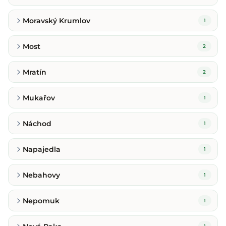
Moravský Krumlov
1
Most
2
Mratín
2
Mukařov
1
Náchod
1
Napajedla
1
Nebahovy
1
Nepomuk
1