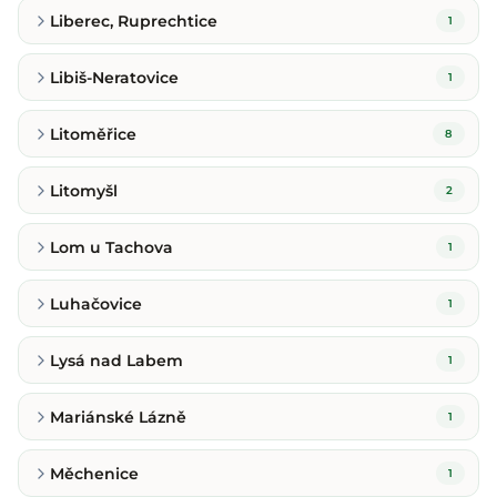
Liberec, Ruprechtice
1
Libiš-Neratovice
1
Litoměřice
8
Litomyšl
2
Lom u Tachova
1
Luhačovice
1
Lysá nad Labem
1
Mariánské Lázně
1
Měchenice
1