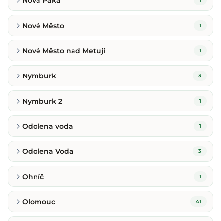
Nová Paka
1
Nové Město
1
Nové Město nad Metují
1
Nymburk
3
Nymburk 2
1
Odolena voda
1
Odolena Voda
3
Ohníč
1
Olomouc
41