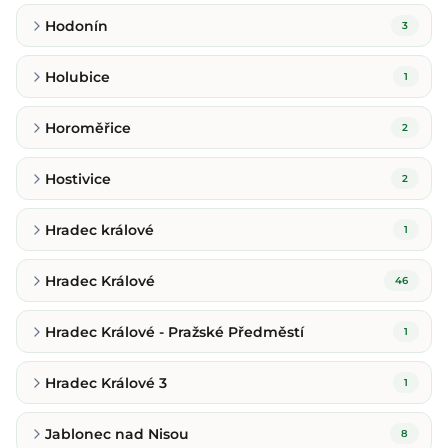
Hodonín
3
Holubice
1
Horoměřice
2
Hostivice
2
Hradec králové
1
Hradec Králové
46
Hradec Králové - Pražské Předměstí
1
Hradec Králové 3
1
Jablonec nad Nisou
8