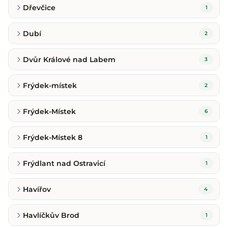
Dřevčice
1
Dubí
2
Dvůr Králové nad Labem
3
Frýdek-místek
2
Frýdek-Místek
6
Frýdek-Místek 8
1
Frýdlant nad Ostravicí
1
Havířov
4
Havlíčkův Brod
1