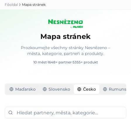
Főoldal
Mapa stránek
Mapa stránek
Prozkoumejte všechny stránky Nesnězeno –
města, kategorie, partneři a produkty.
10
měst
·
1648
+
partner
·
5355
+
produkt
Maďarsko
Slovensko
Česko
Rumunsk