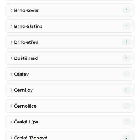
Brno-sever
3
Brno-Slatína
1
Brno-střed
9
Buštěhrad
1
Čáslav
1
Černilov
1
Černošice
1
Česká Lípa
1
Česká Třebová
2