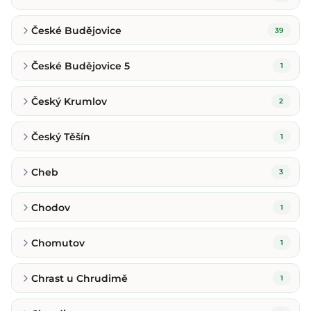
České Budějovice
39
České Budějovice 5
1
Český Krumlov
2
Český Těšín
1
Cheb
3
Chodov
1
Chomutov
1
Chrast u Chrudimě
1