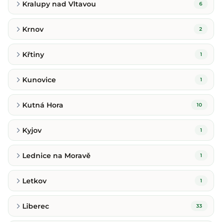
Kralupy nad Vltavou
6
Krnov
2
Křtiny
1
Kunovice
1
Kutná Hora
10
Kyjov
1
Lednice na Moravě
1
Letkov
1
Liberec
33