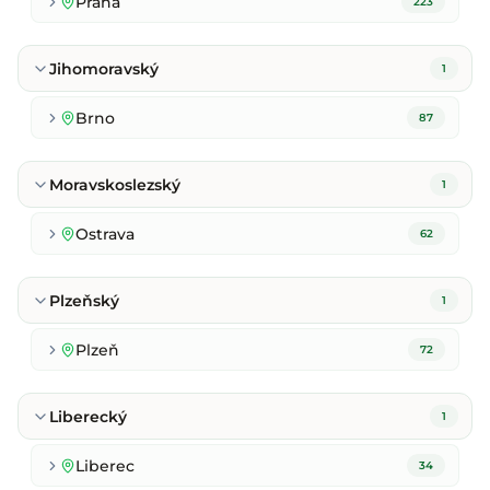
Praha
223
Jihomoravský
1
Brno
87
Moravskoslezský
1
Ostrava
62
Plzeňský
1
Plzeň
72
Liberecký
1
Liberec
34