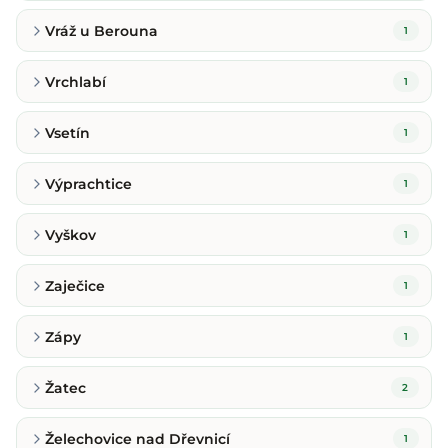
Vráž u Berouna
1
Vrchlabí
1
Vsetín
1
Výprachtice
1
Vyškov
1
Zaječice
1
Zápy
1
Žatec
2
Želechovice nad Dřevnicí
1