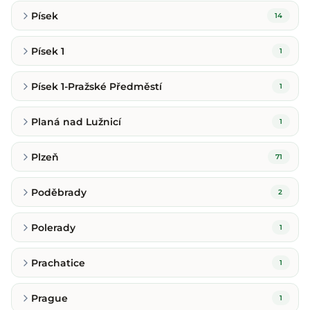
Písek
14
Písek 1
1
Písek 1-Pražské Předměstí
1
Planá nad Lužnicí
1
Plzeň
71
Poděbrady
2
Polerady
1
Prachatice
1
Prague
1