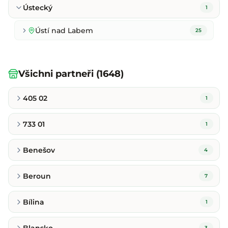
Ústecký
1
Ústí nad Labem
25
Všichni partneři (1648)
405 02
1
733 01
1
Benešov
4
Beroun
7
Bílina
1
Blansko
3