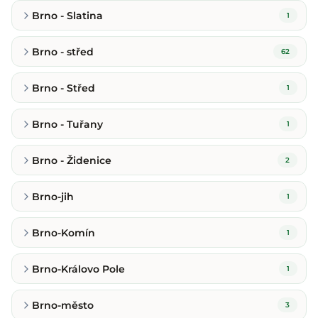
Brno - Slatina
1
Brno - střed
62
Brno - Střed
1
Brno - Tuřany
1
Brno - Židenice
2
Brno-jih
1
Brno-Komín
1
Brno-Královo Pole
1
Brno-město
3