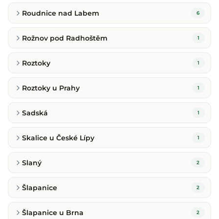
Roudnice nad Labem
6
Rožnov pod Radhoštěm
1
Roztoky
1
Roztoky u Prahy
1
Sadská
1
Skalice u České Lípy
1
Slaný
2
Šlapanice
2
Šlapanice u Brna
2