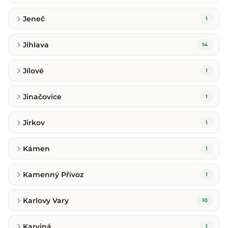
Jeneč
1
Jihlava
14
Jílové
1
Jinačovice
1
Jirkov
1
Kámen
1
Kamenný Přívoz
1
Karlovy Vary
10
Karviná
1