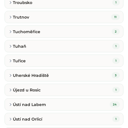
Troubsko
1
Trutnov
11
Tuchoměřice
2
Tuhaň
1
Tuřice
1
Uherské Hradiště
3
Újezd u Rosic
1
Ústí nad Labem
24
Ústí nad Orlicí
1