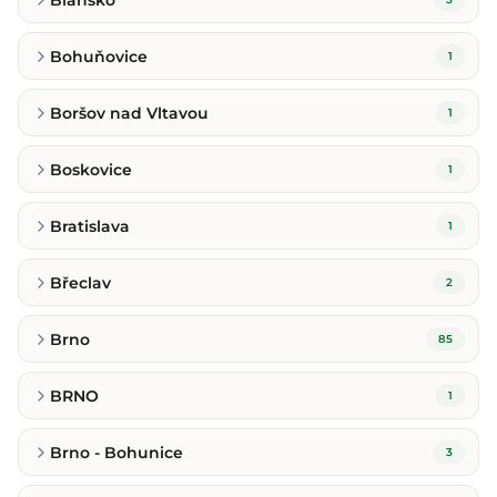
Bohuňovice
1
Boršov nad Vltavou
1
Boskovice
1
Bratislava
1
Břeclav
2
Brno
85
BRNO
1
Brno - Bohunice
3