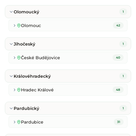
Olomoucký
1
Olomouc
42
Jihočeský
1
České Budějovice
40
Královéhradecký
1
Hradec Králové
48
Pardubický
1
Pardubice
31