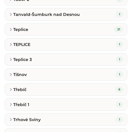
Tanvald-Šumburk nad Desnou
1
Teplice
21
TEPLICE
1
Teplice 3
1
Tišnov
1
Třebíč
6
Třebíč 1
1
Trhové Sviny
1