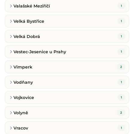
Valašské Meziříčí
1
Velká Bystřice
1
Velká Dobrá
1
Vestec-Jesenice u Prahy
1
Vimperk
2
Vodňany
1
Vojkovice
1
Volyně
2
Vracov
1