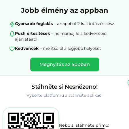
Jobb élmény az appban
Gyorsabb foglalás
– az appból 2 kattintás és kész
Push értesítések
– ne maradj le a kedvenceid
ajánlatairól
Kedvencek
– mentsd el a legjobb helyeket
Megnyitás az appban
iOS és Android · ingyenes · 1 perc alatt
Stáhněte si Nesnězeno!
Vyberte platformu a stáhněte aplikaci
rket – Országos termékek ki
Nebo si stáhněte přímo: