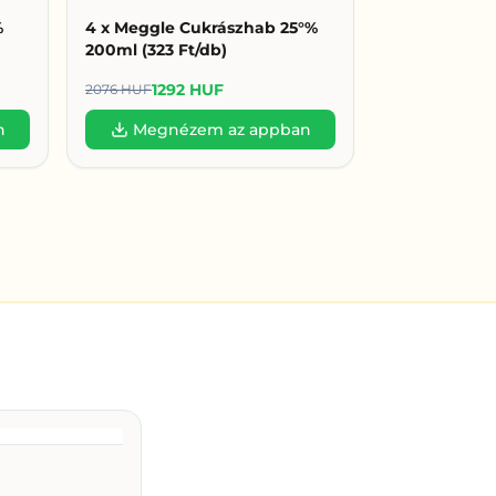
%
4 x Meggle Cukrászhab 25°%
200ml (323 Ft/db)
1292 HUF
2076 HUF
n
Megnézem az appban