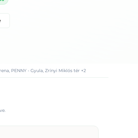
e
ena, PENNY - Gyula, Zrínyi Miklós tér
+2
ve.