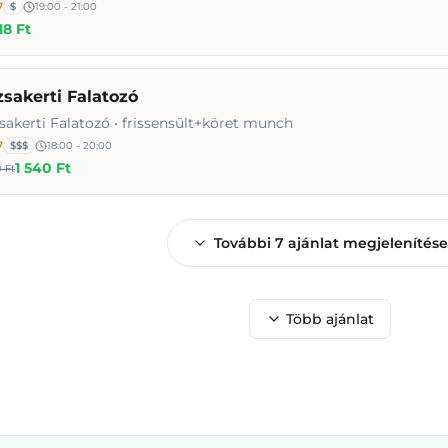
7
$
19:00 - 21:00
18 Ft
sakerti Falatozó
sakerti Falatozó • frissensült+köret munch
7
$$$
18:00 - 20:00
1 540 Ft
 Ft
További
7
ajánlat megjelenítése
Több ajánlat