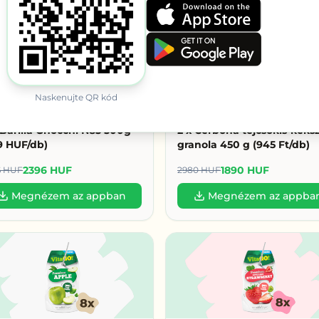
 az egész országból érkeznek, házhozszállítással – nem csak
a kö
Naskenujte QR kód
 Barilla Gnocchi N85 500g
2 x Cerbona tejcsokis-keks
9 HUF/db)
granola 450 g (945 Ft/db)
2396 HUF
1890 HUF
6 HUF
2980 HUF
Megnézem az appban
Megnézem az appba