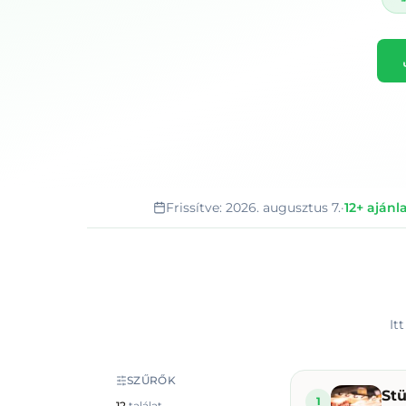
Frissítve:
2026. augusztus 7.
·
12+
ajánl
It
SZŰRŐK
St
1
12
találat