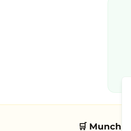
🛒 Munch Ma