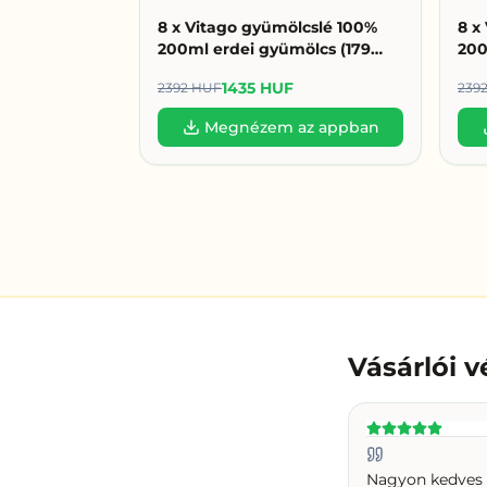
8 x Vitago gyümölcslé 100%
8 x
200ml erdei gyümölcs (179
200
HUF/db)
1435 HUF
2392 HUF
239
Megnézem az appban
Vásárlói 
Nagyon kedves s