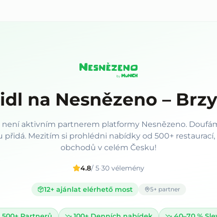
idl na Nesnězeno – Brz
m není aktivním partnerem platformy Nesnězeno. Doufám
přidá. Mezitím si prohlédni nabídky od 500+ restaurací,
obchodů v celém Česku!
4.8
/ 5
·
30
vélemény
12
+ ajánlat elérhető most
5
+ partner
500+
Partnerů
100+
Denních nabídek
40–70 %
Sle