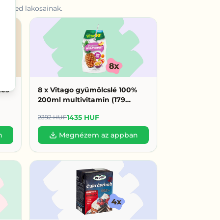
rnyéked
lakosainak.
zes
8 x Vitago gyümölcslé 100%
200ml multivitamin (179
HUF/db)
1435 HUF
2392 HUF
n
Megnézem az appban