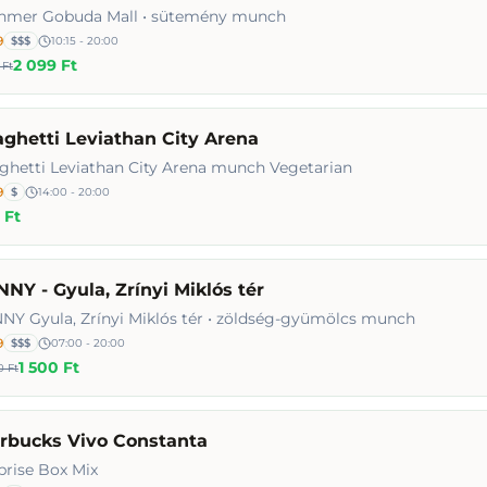
hmer Gobuda Mall • sütemény munch
9
$$$
10:15 - 20:00
2 099 Ft
 Ft
ghetti Leviathan City Arena
ghetti Leviathan City Arena munch Vegetarian
9
$
14:00 - 20:00
 Ft
NY - Gyula, Zrínyi Miklós tér
NY Gyula, Zrínyi Miklós tér • zöldség-gyümölcs munch
9
$$$
07:00 - 20:00
1 500 Ft
0 Ft
arbucks Vivo Constanta
prise Box Mix