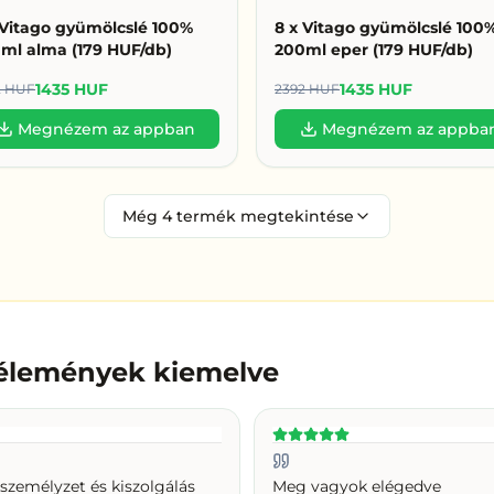
 Vitago gyümölcslé 100%
8 x Vitago gyümölcslé 100
ml alma (179 HUF/db)
200ml eper (179 HUF/db)
1435 HUF
1435 HUF
2 HUF
2392 HUF
Megnézem az appban
Megnézem az appba
Még
4
termék megtekintése
vélemények kiemelve
zemélyzet és kiszolgálás
Meg vagyok elégedve