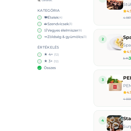
Stü
KATEGÓRIA
4.
🍽️
Ételek
(
4
)
4 197
🥪
Szendvicsek
(
3
)
🛒
Vegyes élelmiszer
(
6
)
🥕
Zöldség & gyümölcs
Spa
(
3
)
2
Spa
ÉRTÉKELÉS
4.
★ 4+
(
12
)
3
5 Ft
★ 3+
(
12
)
Összes
PEN
3
PEN
4.
4 00
St
4
Sur