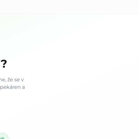
y?
e, že se v
 pekáren a
va