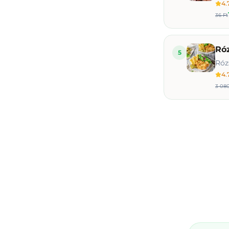
4.
36 Ft
Róz
5
Róz
4.
3 080