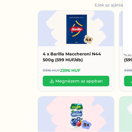
Ezek az ajánlatok
4 x Barilla Maccheroni N44
4 x
500g (599 HUF/db)
(59
2396 HUF
3996 HUF
399
Megnézem az appban