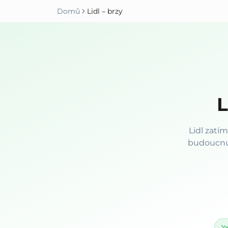
Domů
Lidl – brzy
L
Lidl zatí
budoucnu 