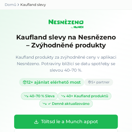
Domů
Kaufland slevy
Kaufland slevy na Nesnězeno
– Zvýhodněné produkty
Kaufland produkty za zvýhodněné ceny v aplikaci
Nesnězeno. Potraviny blížící se datu spotřeby se
slevou 40–70 %.
12
+ ajánlat elérhető most
5
+ partner
40–70 %
Sleva
40+
Kaufland produktů
✓
Denně aktualizováno
Töltsd le a Munch appot