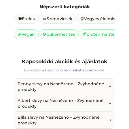
Népszerű kategóriák
🍽️
Ételek
🥪
Szendvicsek
🛒
Vegyes élelmiszer
🌿
Vegán
🚫
Cukormentes
🌾
Gluténmentes
🥛
Kapcsolódó akciók és ajánlatok
Böngészd a hasonló kategóriákat és városokat.
Penny slevy na Nesnězeno – Zvýhodněné
produkty
Albert slevy na Nesnězeno – Zvýhodněné
produkty
Billa slevy na Nesnězeno – Zvýhodněné
produkty