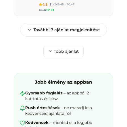
4.8
$
19:45 - 20:45
17 Ft
34 Ft
További
7
ajánlat megjelenítése
Több ajánlat
Jobb élmény az appban
Gyorsabb foglalás
– az appból 2
kattintás és kész
Push értesítések
– ne maradj le a
kedvenceid ajánlatairól
Kedvencek
– mentsd el a legjobb