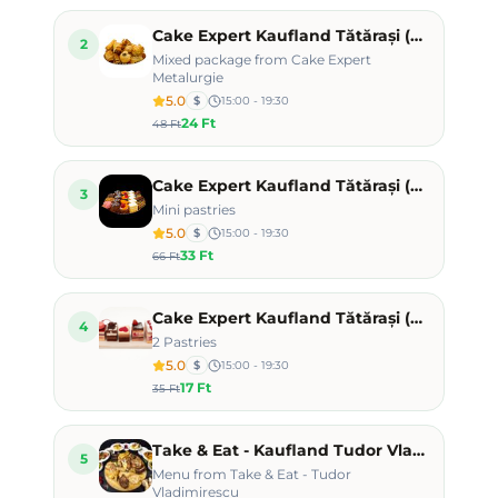
Cake Expert Kaufland Tătărași (Doi Băieți)
2
Mixed package from Cake Expert
Metalurgie
5.0
$
15:00 - 19:30
24 Ft
48 Ft
Cake Expert Kaufland Tătărași (Doi Băieți)
3
Mini pastries
5.0
$
15:00 - 19:30
33 Ft
66 Ft
Cake Expert Kaufland Tătărași (Doi Băieți)
4
2 Pastries
5.0
$
15:00 - 19:30
17 Ft
35 Ft
Take & Eat - Kaufland Tudor Vladimirescu
5
Menu from Take & Eat - Tudor
Vladimirescu