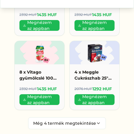
gyümölcslé 100%
gyümölcslé 100%
200ml erdei
200ml alma (179
1435 HUF
1435 HUF
2392 HUF
2392 HUF
gyümölcs (179
HUF/db)
HUF/db)
Megnézem
Megnézem
az appban
az appban
8 x Vitago
4 x Meggle
gyümölcslé 100%
Cukrászhab 25°%
200ml eper (179
200ml (323 Ft/db)
1435 HUF
1292 HUF
2392 HUF
2076 HUF
HUF/db)
Megnézem
Megnézem
az appban
az appban
Még
4
termék megtekintése