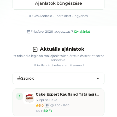
Ajánlatok böngészése
iOS és Android · 1 perc alatt · ingyenes
Frissítve:
2026. augusztus 7.
12+
ajánlat
Aktuális ajánlatok
Itt találod a legjobb mai ajánlatokat
, értékelés szerint sorba
rendezve.
12
találat · értékelés szerinti sorrend
Szűrők
Cake Expert Kaufland Tătărași (Doi Băieți)
1
Surprise Cake
5.0
$$
15:00 - 19:30
80 Ft
160 Ft