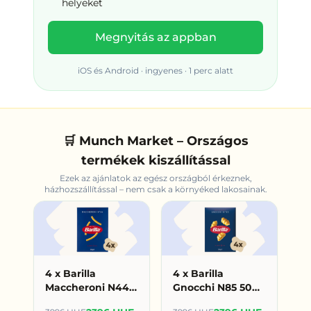
helyeket
Megnyitás az appban
iOS és Android · ingyenes · 1 perc alatt
🛒 Munch Market – Országos
termékek kiszállítással
Ezek az ajánlatok az egész országból érkeznek,
házhozszállítással – nem csak
a környéked
lakosainak.
4 x Barilla
4 x Barilla
Maccheroni N44
Gnocchi N85 500g
500g (599
(599 HUF/db)