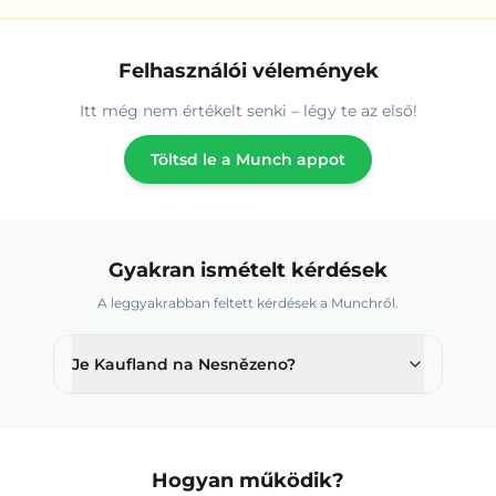
Felhasználói vélemények
Itt még nem értékelt senki – légy te az első!
Töltsd le a Munch appot
Gyakran ismételt kérdések
A leggyakrabban feltett kérdések a Munchről.
Je Kaufland na Nesnězeno?
Hogyan működik?