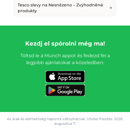
Tesco slevy na Nesnězeno – Zvýhodněné
produkty
Kezdj el spórolni még ma!
Töltsd le a Munch appot és fedezd fel a
legjobb ajánlatokat a közeledben.
Az árak és elérhetőség naponta változhatnak. Utolsó frissítés:
2026.
augusztus 7.