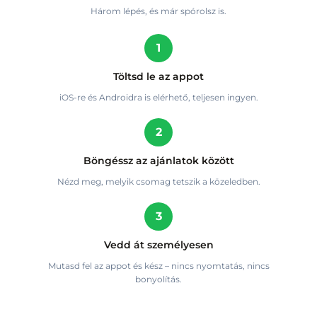
Három lépés, és már spórolsz is.
1
Töltsd le az appot
iOS-re és Androidra is elérhető, teljesen ingyen.
2
Böngéssz az ajánlatok között
Nézd meg, melyik csomag tetszik a közeledben.
3
Vedd át személyesen
Mutasd fel az appot és kész – nincs nyomtatás, nincs
bonyolítás.