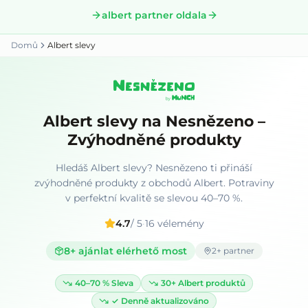
albert partner oldala
Domů
Albert slevy
Albert slevy na Nesnězeno –
Zvýhodněné produkty
Hledáš Albert slevy? Nesnězeno ti přináší
zvýhodněné produkty z obchodů Albert. Potraviny
v perfektní kvalitě se slevou 40–70 %.
4.7
/ 5
·
16
vélemény
8
+ ajánlat elérhető most
2
+ partner
40–70 %
Sleva
30+
Albert produktů
✓
Denně aktualizováno