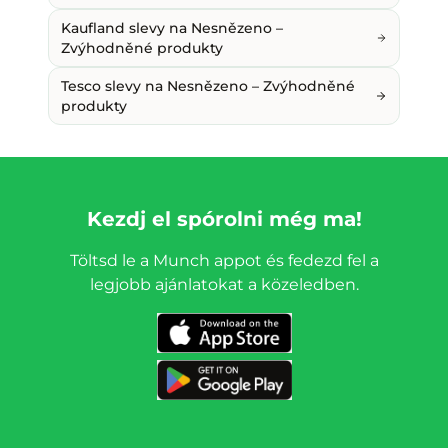
Kaufland slevy na Nesnězeno –
Zvýhodněné produkty
Tesco slevy na Nesnězeno – Zvýhodněné
produkty
Kezdj el spórolni még ma!
Töltsd le a Munch appot és fedezd fel a
legjobb ajánlatokat a közeledben.