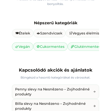
bonyolítás.
Népszerű kategóriák
🍽️
Ételek
🥪
Szendvicsek
🛒
Vegyes élelmiszer
🌿
Vegán
🚫
Cukormentes
🌾
Gluténmentes
🥛
Kapcsolódó akciók és ajánlatok
Böngészd a hasonló kategóriákat és városokat.
Penny slevy na Nesnězeno – Zvýhodněné
produkty
Billa slevy na Nesnězeno – Zvýhodněné
produkty