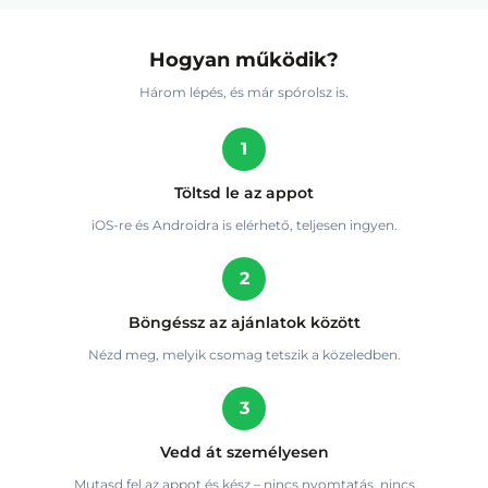
Hogyan működik?
Három lépés, és már spórolsz is.
1
Töltsd le az appot
iOS-re és Androidra is elérhető, teljesen ingyen.
2
Böngéssz az ajánlatok között
Nézd meg, melyik csomag tetszik a közeledben.
3
Vedd át személyesen
Mutasd fel az appot és kész – nincs nyomtatás, nincs