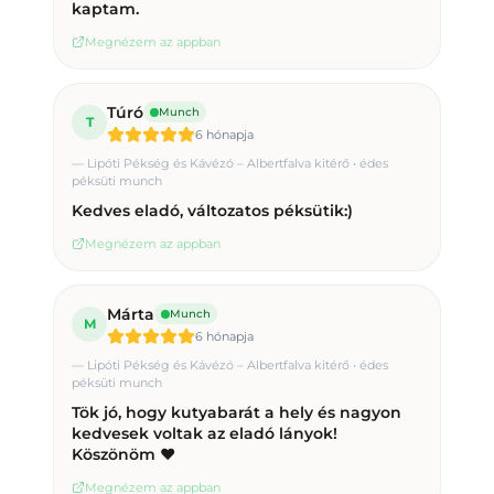
kaptam.
Megnézem az appban
Túró
Munch
T
6 hónapja
—
Lipóti Pékség és Kávézó – Albertfalva kitérő • édes
péksüti munch
Kedves eladó, változatos péksütik:)
Megnézem az appban
Márta
Munch
M
6 hónapja
—
Lipóti Pékség és Kávézó – Albertfalva kitérő • édes
péksüti munch
Tök jó, hogy kutyabarát a hely és nagyon
kedvesek voltak az eladó lányok!
Köszönöm ❤️
Megnézem az appban