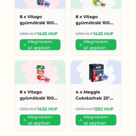
8 x Vitago
8 x Vitago
gyümölcslé 100%
gyümölcslé 100%
200ml erdei
200ml alma (179
1435 HUF
1435 HUF
2392 HUF
2392 HUF
gyümölcs (179
HUF/db)
HUF/db)
Megnézem
Megnézem
az appban
az appban
8 x Vitago
4 x Meggle
gyümölcslé 100%
Cukrászhab 25°%
200ml eper (179
200ml (323 Ft/db)
1435 HUF
1292 HUF
2392 HUF
2076 HUF
HUF/db)
Megnézem
Megnézem
az appban
az appban