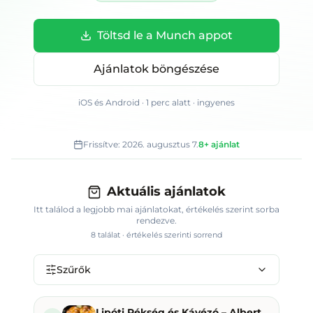
Töltsd le a Munch appot
Ajánlatok böngészése
iOS és Android · 1 perc alatt · ingyenes
Frissítve:
2026. augusztus 7.
8+
ajánlat
Aktuális ajánlatok
Itt találod a legjobb mai ajánlatokat
, értékelés szerint sorba
rendezve.
8
találat · értékelés szerinti sorrend
Szűrők
Lipóti Pékség és Kávézó – Albertfalva kitérő