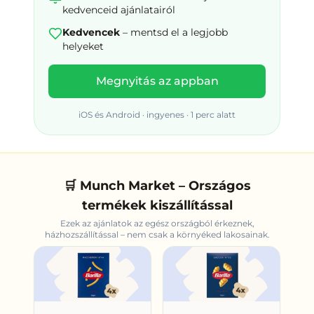
kedvenceid ajánlatairól
Kedvencek
– mentsd el a legjobb
helyeket
Megnyitás az appban
iOS és Android · ingyenes · 1 perc alatt
🛒 Munch Market – Országos
termékek kiszállítással
Ezek az ajánlatok az egész országból érkeznek,
házhozszállítással – nem csak
a környéked
lakosainak.