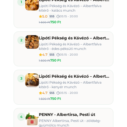
1
Lipóti Pékség és Kávézó – Albertfalva
kitérő • kalács munch
5.0
$$$
05:15 - 20:00
750 Ft
1 500 Ft
Lipóti Pékség és Kávézó – Albertfalva kitérő
2
Lipóti Pékség és Kávézó – Albertfalva
kitérő • édes péksüti munch
4.7
$$$
05:15 - 20:00
750 Ft
1 500 Ft
Lipóti Pékség és Kávézó – Albertfalva kitérő
3
Lipóti Pékség és Kávézó – Albertfalva
kitérő • kenyér munch
4.7
$$$
05:15 - 20:00
750 Ft
1 500 Ft
PENNY - Albertirsa, Pesti út
4
PENNY Albertirsa, Pesti út • zöldség-
gyümölcs munch