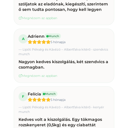
szóljatok az eladónak, kiegészíti, szerintem
ő sem tudta pontosan, hogy kell legyen
Megnézem az appban
Adrienn
Munch
A
5 hónapja
—
Lipóti Pékség és Kávézó – Albertfalva kitérő • szendvics
munch
Nagyon kedves kiszolgálás, két szendvics a
csomagban.
Megnézem az appban
Felícia
Munch
F
5 hónapja
—
Lipóti Pékség és Kávézó – Albertfalva kitérő • kenyér
munch
Kedves volt a kiszolgálás. Egy tökmagos
rozskenyeret (0,5kg) és egy ciabattát