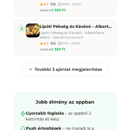
4.7
$$$
08:00 - 20:00
1 500 Ft
3 000 Ft
Lipóti Pékség és Kávézó – Albertfalva kitérő
5
Lipóti Pékség és Kávézó – Albertfalva
kitérő • szendvics munch
4.7
$$$
05:15 - 20:00
1 350 Ft
2 700 Ft
További
3
ajánlat megjelenítése
Jobb élmény az appban
Gyorsabb foglalás
– az appból 2
kattintás és kész
Push értesítések
– ne maradj le a