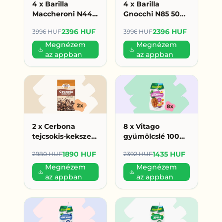
4 x Barilla
4 x Barilla
Maccheroni N44
Gnocchi N85 500g
500g (599
(599 HUF/db)
2396 HUF
2396 HUF
3996 HUF
3996 HUF
HUF/db)
Megnézem
Megnézem
az appban
az appban
2 x Cerbona
8 x Vitago
tejcsokis-kekszes
gyümölcslé 100%
granola 450 g
200ml
1890 HUF
1435 HUF
2980 HUF
2392 HUF
(945 Ft/db)
multivitamin (179
HUF/db)
Megnézem
Megnézem
az appban
az appban